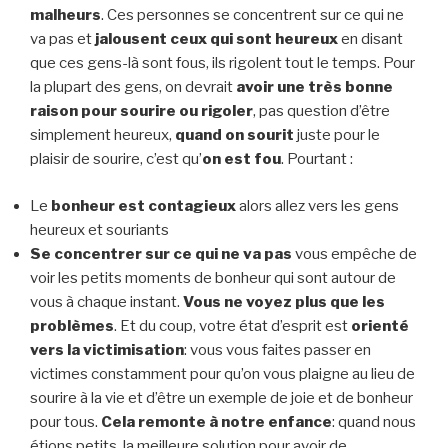
malheurs
. Ces personnes se concentrent sur ce qui ne
va pas et
jalousent ceux qui sont heureux
en disant
que ces gens-là sont fous, ils rigolent tout le temps. Pour
la plupart des gens, on devrait
avoir une très bonne
raison pour sourire ou rigoler
, pas question d’être
simplement heureux,
quand on sourit
juste pour le
plaisir de sourire, c’est qu’
on est fou
. Pourtant :
Le
bonheur est contagieux
alors allez vers les gens
heureux et souriants
Se concentrer sur ce qui ne va pas
vous empêche de
voir les petits moments de bonheur qui sont autour de
vous à chaque instant.
Vous ne voyez plus que les
problèmes
. Et du coup, votre état d’esprit est
orienté
vers la victimisation
: vous vous faites passer en
victimes constamment pour qu’on vous plaigne au lieu de
sourire à la vie et d’être un exemple de joie et de bonheur
pour tous.
Cela remonte à notre enfance
: quand nous
étions petits, la meilleure solution pour avoir de