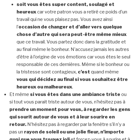
soit vous êtes super content, soulagé et
heureux
car votre patron vous a retiré ce poids d’un
travail qui ne vous plaisez pas. Vous avez ainsi
l’
occasion de changer et d’aller vers quelque
chose d’autre qui sera peut-être même mieux
que ce travail. Vous partez donc dans la gratitude et
au final même le bonheur. N’accusez jamais les autres
d’être à l’origine de vos émotions car vous êtes le seul
responsable de ces dernières. Même si le bonheur ou
la tristesse sont contagieux,
c’est
quand même
vous qui décidez au final si vous souhaitez être
heureux ou malheureux
.
Et même
si vous êtes dans une ambiance triste
ou
si tout vous parait triste autour de vous, n’hésitez pas à
prendre un moment pour vous, à regarder les gens
qui sourit autour de vous et à leur sourire en
retour.
N’hésitez pas à regarder par la fenêtre s’il n’y a
pas un
rayon de soleil ou une jolie fleur, n’importe
quoi que vous trouvez joli
et forcez-vous à sourire et à