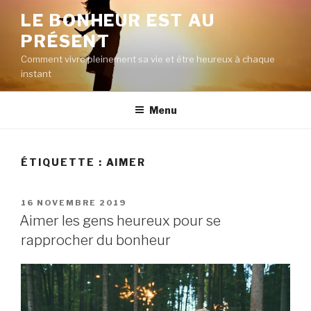
Aller
LE BONHEUR EST AU
au
PRÉSENT
contenu
principal
Comment vivre pleinement sa vie et être heureux à chaque
instant
Menu
ÉTIQUETTE :
AIMER
PUBLIÉ
16 NOVEMBRE 2019
LE
Aimer les gens heureux pour se
rapprocher du bonheur