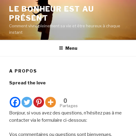
Aller
LE BONHEUR EST AU
au
PRÉSENT
contenu
principal
Comment vivre pleinement sa vie et être heureux à chaque
instant
Menu
A PROPOS
Spread the love
0
Partages
Bonjour, si vous avez des questions, n’hésitez pas à me
contacter via le formulaire ci-dessous:
Vos commentaires ou questions sont bienvenues.